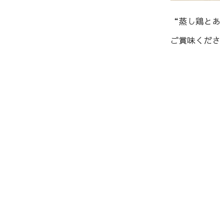
“蒸し鶏と
ご賞味くだ