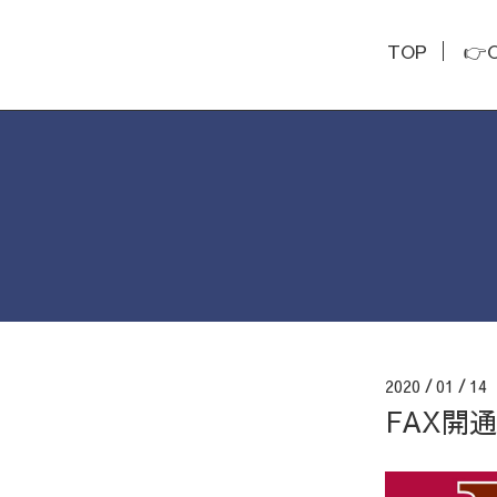
TOP
👉
2020
01
1
/
/
FAX開