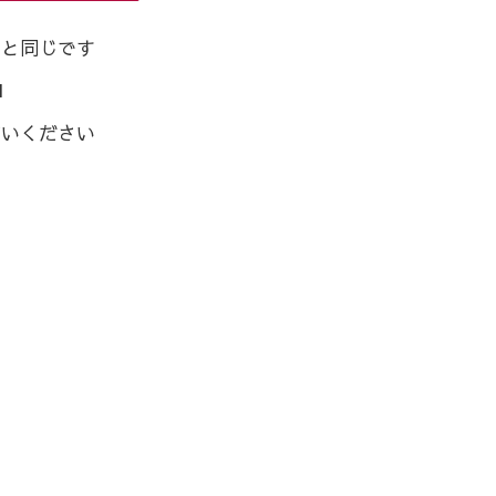
号と同じです
1
使いください